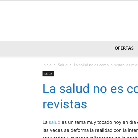
OFERTAS
Inicio
Salud
La salud no es como la pintan las rev
Salud
La salud no es c
revistas
La
salud
es un tema muy tocado hoy en dí­a
las veces se deforma la realidad con la in