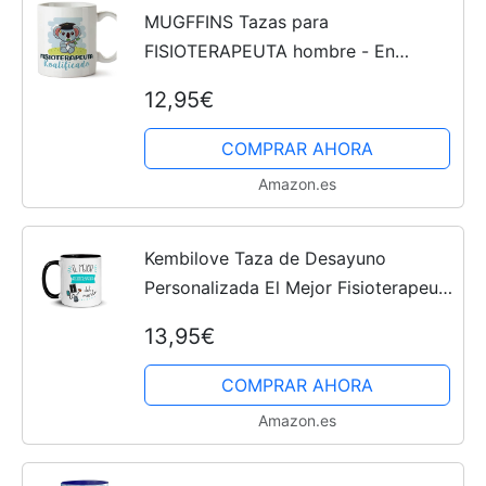
MUGFFINS Tazas para
FISIOTERAPEUTA hombre - En
Español - Koalificado/koalificada - 11
12,95€
oz / 330 ml - Regalo original y
divertido
COMPRAR AHORA
Amazon.es
Kembilove Taza de Desayuno
Personalizada El Mejor Fisioterapeuta
del Mundo – Tazas Originales para
13,95€
Regalar – Regalos Personalizados –
Regalos Originales para...
COMPRAR AHORA
Amazon.es