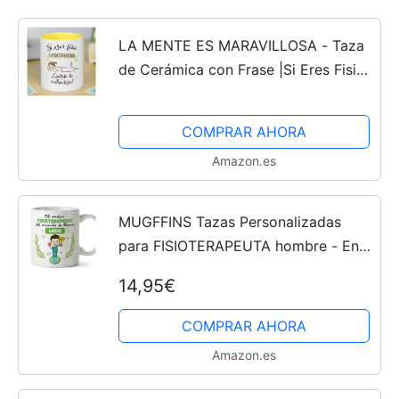
LA MENTE ES MARAVILLOSA - Taza
de Cerámica con Frase |Si Eres Fisio
y la Vida te da la Espalda, ¡Quítale la
Contractura!| 330 ml Regalo Original
COMPRAR AHORA
para un...
Amazon.es
MUGFFINS Tazas Personalizadas
para FISIOTERAPEUTA hombre - En
Español - Eres Mejor del Mundo - 11
14,95€
oz / 330 ml - Regalo Personalizable
original y divertido
COMPRAR AHORA
Amazon.es