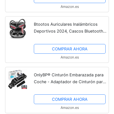
Bastones de Marcha Nórdica para...
Amazon.es
Btootos Auriculares Inalámbricos
Deportivos 2024, Cascos Bluetooth
5.3, Hi-Fi Estéreo con Pantalla LED
Dual, Llamadas Claras, Controladores
COMPRAR AHORA
de 13 mm y Graves...
Amazon.es
OnlyBP® Cinturón Embarazada para
Coche - Adaptador de Cinturón para
Embarazadas de Seguridad - Protege
a tu bebé, Evitando el Riesgo de
COMPRAR AHORA
Aborto en el coche -...
Amazon.es