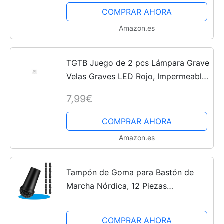
Plantas, para el...
COMPRAR AHORA
Amazon.es
TGTB Juego de 2 pcs Lámpara Grave
Velas Graves LED Rojo, Impermeable,
luz eterna, eléctrica, Llama
7,99€
Centelleante, color rojo – Duración
hasta aprox 180 Días...
COMPRAR AHORA
Amazon.es
Tampón de Goma para Bastón de
Marcha Nórdica, 12 Piezas
Protectores de Punta para Bastón De
Senderismo, Topes de Goma para
COMPRAR AHORA