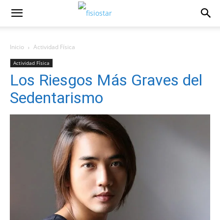
Inicio
Actividad Fí­sica
Actividad Fí­sica
Los Riesgos Más Graves del
Sedentarismo