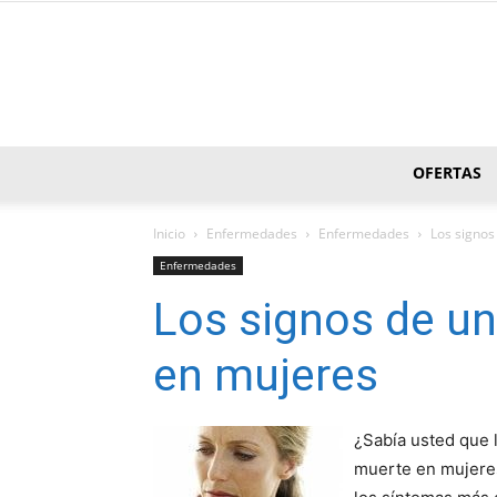
OFERTAS
Inicio
Enfermedades
Enfermedades
Los signos
Enfermedades
Los signos de un
en mujeres
¿Sabí­a usted que
muerte en mujere