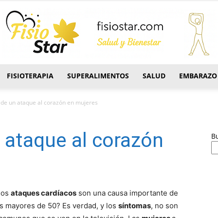
FISIOTERAPIA
SUPERALIMENTOS
SALUD
EMBARAZO
FisioStar
 de un ataque al corazón en mujeres
 ataque al corazón
B
 los
ataques cardí­acos
son una causa importante de
s mayores de 50? Es verdad, y los
sí­ntomas
, no son