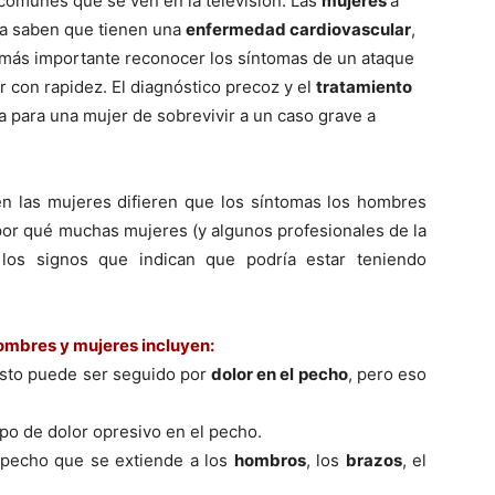
 comunes que se ven en la televisión. Las
mujeres
a
ra saben que tienen una
enfermedad cardiovascular
,
 más importante reconocer los sí­ntomas de un ataque
r con rapidez. El diagnóstico precoz y el
tratamiento
a para una mujer de sobrevivir a un caso grave a
n las mujeres difieren que los sí­ntomas los hombres
por qué muchas mujeres (y algunos profesionales de la
 los signos que indican que podrí­a estar teniendo
hombres y mujeres incluyen:
Esto puede ser seguido por
dolor en el pecho
, pero eso
ipo de dolor opresivo en el pecho.
l pecho que se extiende a los
hombros
, los
brazos
, el