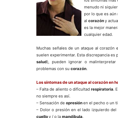
los sí­ntomas más
menudo ni siquie
por lo que es aún
al
corazón
y actua
es la mejor maner
cualquier edad.
Muchas señales de un ataque al corazón e
suelen experimentar. Esta discrepancia es 
salud
), pueden ignorar o malinterpretar
problemas con su
corazón
.
Los sí­ntomas de un ataque al corazón en 
– Falta de aliento o dificultad
respiratoria
. 
no siempre es así­.
– Sensación de
opresión
en el pecho o un t
– Dolor o presión en el lado izquierdo de
cuello
y / o la
mandí­bula
.