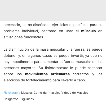
mantener su fuerza muscular, como utilizar las escaleras
en vez de los ascensores siempre que pueda,
caminar
una
o dos veces por semana para mantener la fuerza, la
coordinación, el
equilibrio
y el sentido de la posición. Si es
necesario, serán diseñados ejercicios especí­ficos para su
problema individual, centrado en usar el
músculo
en
situaciones funcionales.
La disminución de la masa muscular y la fuerza, se puede
detener y, en algunos casos se puede invertir, ya que no
hay impedimento para aumentar la fuerza muscular en las
personas mayores. Su fisioterapeuta le puede asesorar
sobre los
movimientos articulares
correctos y los
ejercicios de fortalecimiento para llevarlo a cabo.
Fisioterapia
Masajes
Como dar masajes
Videos de Masajes
Desgarros
Esguinces