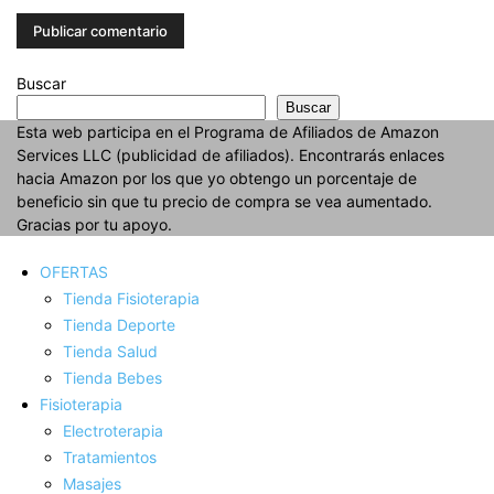
Buscar
Buscar
Esta web participa en el Programa de Afiliados de Amazon
Services LLC (publicidad de afiliados). Encontrarás enlaces
hacia Amazon por los que yo obtengo un porcentaje de
beneficio sin que tu precio de compra se vea aumentado.
Gracias por tu apoyo.
OFERTAS
Tienda Fisioterapia
Tienda Deporte
Tienda Salud
Tienda Bebes
Fisioterapia
Electroterapia
Tratamientos
Masajes