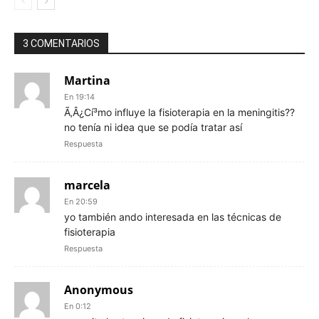
3 COMENTARIOS
Martina
En 19:14
Ã‚Â¿Cí³mo influye la fisioterapia en la meningitis??
no tení­a ni idea que se podí­a tratar así­
Respuesta
marcela
En 20:59
yo también ando interesada en las técnicas de
fisioterapia
Respuesta
Anonymous
En 0:12