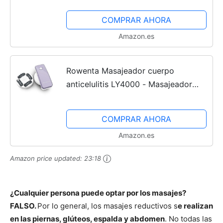
Cervicales,Espalda,Piernas,Gluteos,Br
COMPRAR AHORA
azos,Cabeza,Pies,etc....
Amazon.es
Rowenta Masajeador cuerpo
anticelulitis LY4000 - Masajeador
anticelulítico para Mujer, masaje
reafirmante, tonificación y
COMPRAR AHORA
reafirmación, 2 velocidades...
Amazon.es
Amazon price updated:
23:18
¿Cualquier persona puede optar por los masajes?
FALSO.
Por lo general, los masajes reductivos s
e realizan
en las piernas, glúteos, espalda y abdomen
. No todas las