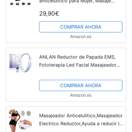
anticelulítico para Mujer, Masaje
Infrarrojo, Triple Acción Circular,
29,90€
Tonificación y Reafirmación, Potencia
Ajustable
COMPRAR AHORA
Amazon.es
ANLAN Reductor de Papada EMS,
Fototerapia Led Facial Masajeador
con Caliente, Cinturón de Elevación
Facial, Belleza Dispositivos de Uso
COMPRAR AHORA
Doméstico
Amazon.es
Masajeador Anticelulitico,Masajeador
Electrico Reductor,Ayuda a reducir la
Celulitis Dolores,para