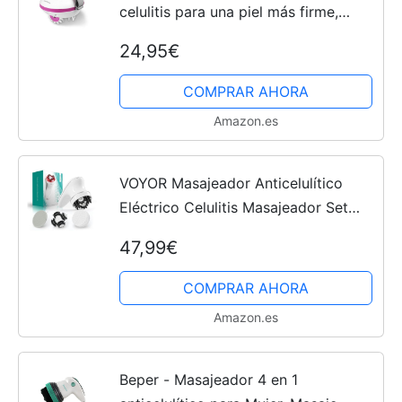
celulitis para una piel más firme,
auto-masaje con 6 rodillos de masaje
24,95€
rotativos y 2 intensidades de masaje
COMPRAR AHORA
Amazon.es
VOYOR Masajeador Anticelulítico
Eléctrico Celulitis Masajeador Set
Masajeador Celulitis para Rostro
47,99€
Mano Brazo Cuello Pie Cuerpo, 3
Cabezas Muti-funcionales,...
COMPRAR AHORA
Amazon.es
Beper - Masajeador 4 en 1