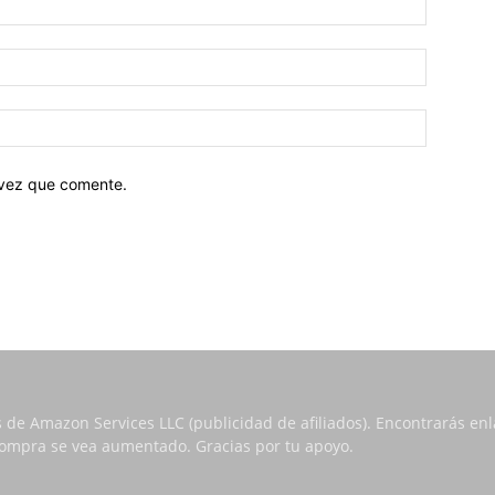
 vez que comente.
s de Amazon Services LLC (publicidad de afiliados). Encontrarás e
 compra se vea aumentado. Gracias por tu apoyo.