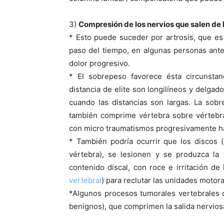
3)
Compresión de los nervios que salen de 
* Esto puede suceder por artrosis, que es
paso del tiempo, en algunas personas ant
dolor progresivo.
* El sobrepeso favorece ésta circunstan
distancia de elite son longilí­neos y delga
cuando las distancias son largas. La sob
también comprime vértebra sobre vértebra
con micro traumatismos progresivamente ha
* También podrí­a ocurrir que los discos 
vértebra), se lesionen y se produzca la 
contenido discal, con roce e irritación de
vertebral
) para reclutar las unidades motora
*Algunos procesos tumorales vertebrales 
benignos), que comprimen la salida nerviosa