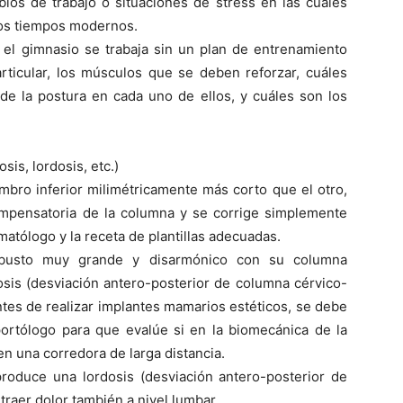
bios de trabajo o situaciones de stress en las cuales
os tiempos modernos.
l gimnasio se trabaja sin un plan de entrenamiento
ticular, los músculos que se deben reforzar, cuáles
n de la postura en cada uno de ellos, y cuáles son los
osis, lordosis, etc.)
bro inferior milimétricamente más corto que el otro,
compensatoria de la columna y se corrige simplemente
atólogo y la receta de plantillas adecuadas.
busto muy grande y disarmónico con su columna
osis (desviación antero-posterior de columna cérvico-
ntes de realizar implantes mamarios estéticos, se debe
ortólogo para que evalúe si en la biomecánica de la
en una corredora de larga distancia.
roduce una lordosis (desviación antero-posterior de
aer dolor también a nivel lumbar.