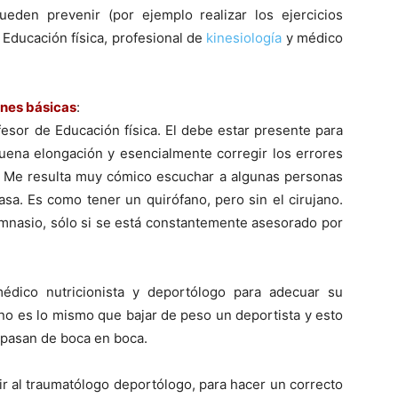
den prevenir (por ejemplo realizar los ejercicios
Educación fí­sica, profesional de
kinesiologí­a
y médico
nes básicas
:
esor de Educación fí­sica. El debe estar presente para
uena elongación y esencialmente corregir los errores
o. Me resulta muy cómico escuchar a algunas personas
sa. Es como tener un quirófano, pero sin el cirujano.
mnasio, sólo si se está constantemente asesorado por
édico nutricionista y deportólogo para adecuar su
 no es lo mismo que bajar de peso un deportista y esto
 pasan de boca en boca.
ir al traumatólogo deportólogo, para hacer un correcto