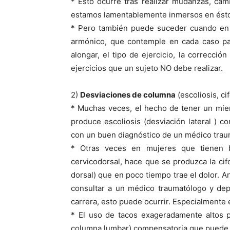
* Esto ocurre tras realizar mudanzas, cam
estamos lamentablemente inmersos en ést
* Pero también puede suceder cuando en e
armónico, que contemple en cada caso par
alongar, el tipo de ejercicio, la correcció
ejercicios que un sujeto NO debe realizar.
2)
Desviaciones de columna
(escoliosis, cif
* Muchas veces, el hecho de tener un miem
produce escoliosis (desviación lateral ) 
con un buen diagnóstico de un médico traum
* Otras veces en mujeres que tienen 
cervicodorsal, hace que se produzca la cif
dorsal) que en poco tiempo trae el dolor. A
consultar a un médico traumatólogo y dep
carrera, esto puede ocurrir. Especialmente 
* El uso de tacos exageradamente altos p
columna lumbar) compensatoria que puede tr