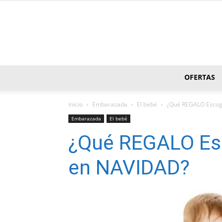
OFERTAS
Inicio
Embarazada
El bebé
¿Qué REGALO Escog
Embarazada
El bebé
¿Qué REGALO Es
en NAVIDAD?