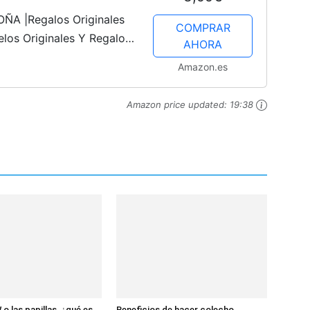
A |Regalos Originales
COMPRAR
los Originales Y Regalos
AHORA
Caramelos Broma |
Amazon.es
igo...
Amazon price updated:
19:38
 o las papillas, ¿qué es
Beneficios de hacer colecho