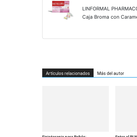
LINFORMAL PHARMACOÑ
Caja Broma con Carame
DE Broma | Contenido 
Regalo para Amiga | Am
Artículos relacionados
Más del autor
Fisioterapia para Bebés:
Entre el BLW