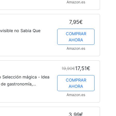
Amazon.es
7,95€
nvisible no Sabia Que
COMPRAR
AHORA
Amazon.es
17,51€
19,90€
 Selección mágica - Idea
COMPRAR
d de gastronomía,
AHORA
ara 1 o 2 Personas
Amazon.es
3,99€