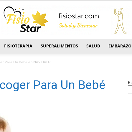
FISIOTERAPIA
SUPERALIMENTOS
SALUD
EMBARAZO
FisioStar
er Para Un Bebé en NAVIDAD?
coger Para Un Bebé
B