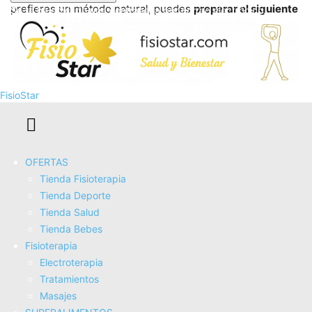
prefieres un método natural, puedes
preparar el siguiente
Se te ha enviado una contraseña por correo electrónico.
cataplasma:
FisioStar
Ingredientes:
OFERTAS
Tienda Fisioterapia
50% de patata cruda pelada y rallada.
Tienda Deporte
Tienda Salud
40% de acelga triturada
Tienda Bebes
Fisioterapia
10% de harina de trigo.
Electroterapia
Tratamientos
Mezcla los tres ingredientes hasta obtener una pasta
Masajes
homogénea y
aplicarla directamente sobre el esguince
.