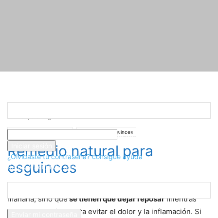
Registrarse
¡Bienvenido! Ingresa en tu cuenta
Inicio
Tratamientos Fisioterapia
Tratamiento Esguinces
Remedio
natural para esguinces
tu nombre de usuario
Tratamientos Fisioterapia
Tratamiento Esguinces
tu contraseña
Remedio natural para
¿Olvidaste tu contraseña? consigue ayuda
esguinces
Recuperación de contraseña
Recupera tu contraseña
Los esguinces no se pueden curar de la noche a la
mañana, sino que
se tienen que dejar reposar
mientras
tu correo electrónico
tomamos pastillas para evitar el dolor y la inflamación. Si