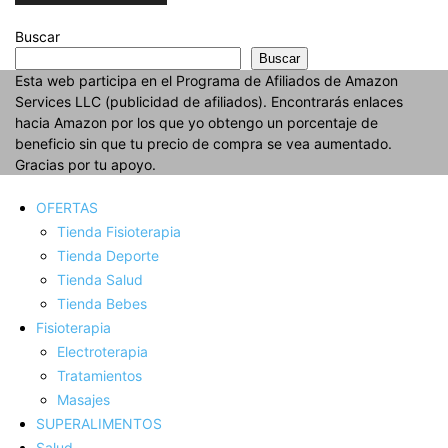
Buscar
Buscar
Esta web participa en el Programa de Afiliados de Amazon
Services LLC (publicidad de afiliados). Encontrarás enlaces
hacia Amazon por los que yo obtengo un porcentaje de
beneficio sin que tu precio de compra se vea aumentado.
Gracias por tu apoyo.
OFERTAS
Tienda Fisioterapia
Tienda Deporte
Tienda Salud
Tienda Bebes
Fisioterapia
Electroterapia
Tratamientos
Masajes
SUPERALIMENTOS
Salud