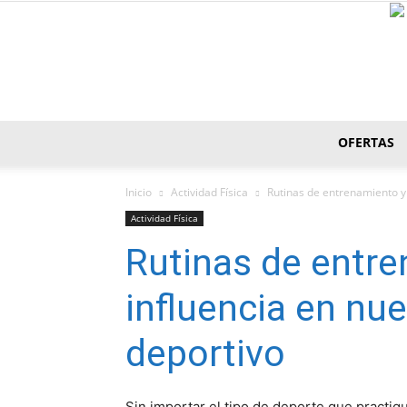
OFERTAS
Inicio
Actividad Fí­sica
Rutinas de entrenamiento y 
Actividad Fí­sica
Rutinas de entre
influencia en nu
deportivo
Sin importar el tipo de deporte que practi