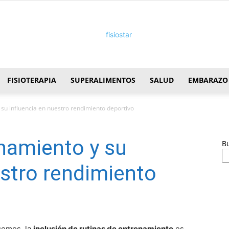
FISIOTERAPIA
SUPERALIMENTOS
SALUD
EMBARAZO
FisioStar
su influencia en nuestro rendimiento deportivo
namiento y su
B
estro rendimiento
quemos, la
inclusión de rutinas de entrenamiento
es