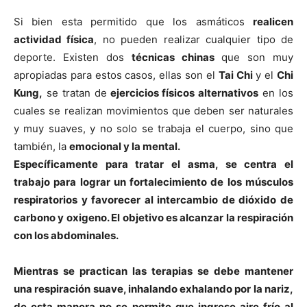
Si bien esta permitido que los asmáticos
realicen
actividad fí­sica
, no pueden realizar cualquier tipo de
deporte. Existen dos
técnicas chinas
que son muy
apropiadas para estos casos, ellas son el
Tai Chi
y el
Chi
Kung,
se tratan de
ejercicios fí­sicos alternativos
en los
cuales se realizan movimientos que deben ser naturales
y muy suaves, y no solo se trabaja el cuerpo, sino que
también, la
emocional y la mental.
Especí­ficamente para tratar el asma, se centra el
trabajo para lograr un fortalecimiento de los músculos
respiratorios y favorecer al intercambio de dióxido de
carbono y oxigeno. El objetivo es alcanzar la
respiración
con los abdominales.
Mientras se practican las terapias se debe mantener
una
respiración suave
, inhalando exhalando por la nariz,
de esta manera no se permite que ingrese aire frí­o al