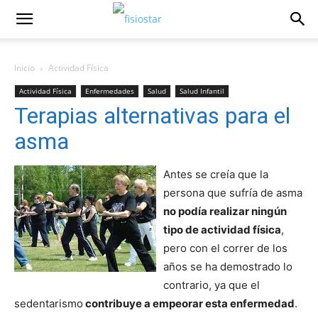
Inicio
Actividad Fí­sica
Actividad Fí­sica
Enfermedades
Salud
Salud Infantil
Terapias alternativas para el
asma
Antes se creí­a que la
persona que sufrí­a de asma
no podí­a realizar ningún
tipo de actividad fí­sica
,
pero con el correr de los
años se ha demostrado lo
contrario, ya que el
sedentarismo
contribuye a empeorar esta enfermedad
.