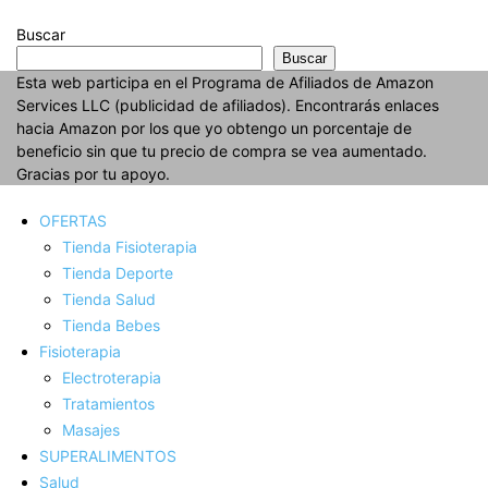
Buscar
Buscar
Esta web participa en el Programa de Afiliados de Amazon
Services LLC (publicidad de afiliados). Encontrarás enlaces
hacia Amazon por los que yo obtengo un porcentaje de
beneficio sin que tu precio de compra se vea aumentado.
Gracias por tu apoyo.
OFERTAS
Tienda Fisioterapia
Tienda Deporte
Tienda Salud
Tienda Bebes
Fisioterapia
Electroterapia
Tratamientos
Masajes
SUPERALIMENTOS
Salud