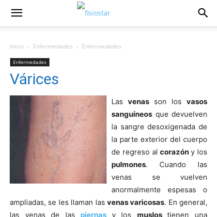
Inicio
Enfermedades
Enfermedades
Enfermedades
Várices
Las
venas
son los
vasos
sanguí­neos
que devuelven
la sangre desoxigenada de
la parte exterior del cuerpo
de regreso al
corazón
y los
pulmones
. Cuando las
venas se vuelven
anormalmente espesas o
ampliadas, se les llaman las
venas varicosas
. En general,
las venas de las
piernas
y los
muslos
tienen una