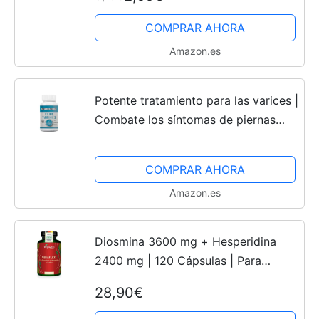
COMPRAR AHORA
Amazon.es
Potente tratamiento para las varices |
Combate los síntomas de piernas
cansadas | Activa la circulación
sanguínea | Reafirma y suaviza la piel
COMPRAR AHORA
| Suministro...
Amazon.es
Diosmina 3600 mg + Hesperidina
2400 mg | 120 Cápsulas | Para
Almorranas + Varices | Castaño de
28,90€
Indias + Rusco + Rutina | Sin Aditivos
y Vegano | Piernas...