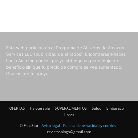
Esta web participa en el Programa de Afiliados de Amazon
Services LLC (publicidad de afiliados). Encontrarás enlaces
hacia Amazon por los que yo obtengo un porcentaje de
beneficio sin que tu precio de compra se vea aumentado.
Gracias por tu apoyo.
OFERTAS
Fisioterapia
SUPERALIMENTOS
Salud
Embarazo
Libros
© FisioStar -
Aviso legal
-
Política de privacidad
y
cookies
-
revistasblogs@gmail.com