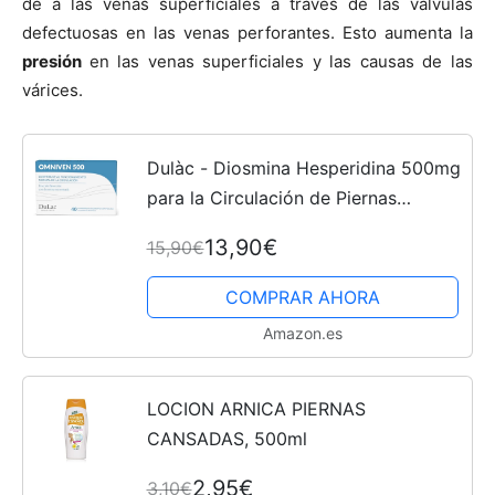
de a las venas superficiales a través de las válvulas
defectuosas en las venas perforantes. Esto aumenta la
presión
en las venas superficiales y las causas de las
várices.
Dulàc - Diosmina Hesperidina 500mg
para la Circulación de Piernas
Cansadas, Contra Piernas Hinchadas,
13,90€
15,90€
Varices, Arañas Vasculares,
Lipedema, Complemento...
COMPRAR AHORA
Amazon.es
LOCION ARNICA PIERNAS
CANSADAS, 500ml
2,95€
3,10€