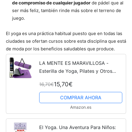
de compromiso de cualquier jugador
de pádel que al
ser más feliz, también rinde más sobre el terreno de
juego.
El yoga es una práctica habitual puesto que en todas las
ciudades se ofertan cursos sobre esta disciplina que está
de moda por los beneficios saludables que produce.
LA MENTE ES MARAVILLOSA -
Esterilla de Yoga, Pilates y Otros
Deportes - Antideslizante TPE con
15,70€
16,70€
Bolsa y Correa para Llevar al
Hombro | Ecológica - No Tóxica -...
COMPRAR AHORA
Amazon.es
El Yoga. Una Aventura Para Niños: