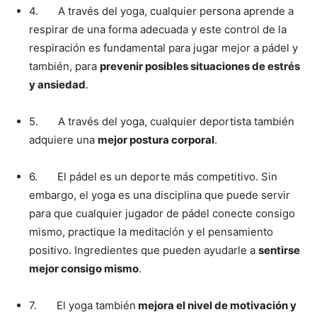
4. A través del yoga, cualquier persona aprende a
respirar de una forma adecuada y este control de la
respiración es fundamental para jugar mejor a pádel y
también, para
prevenir posibles situaciones de estrés
y ansiedad
.
5. A través del yoga, cualquier deportista también
adquiere una
mejor postura corporal
.
6. El pádel es un deporte más competitivo. Sin
embargo, el yoga es una disciplina que puede servir
para que cualquier jugador de pádel conecte consigo
mismo, practique la meditación y el pensamiento
positivo. Ingredientes que pueden ayudarle a
sentirse
mejor consigo mismo
.
7. El yoga también
mejora el nivel de motivación y