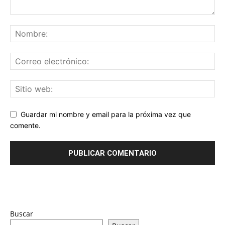
Guardar mi nombre y email para la próxima vez que
comente.
Buscar