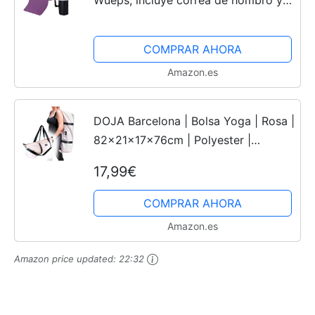
Wueps, incluye correa de hombro y
bolsa de transporte, ideal para
realizar deporte en casa, yoga mat,
COMPRAR AHORA
antideslizante,...
Amazon.es
DOJA Barcelona | Bolsa Yoga | Rosa |
82x21x17x76cm | Polyester |
Mochila Yoga | Bolsa Esterilla Yoga |
17,99€
Bolsos Deporte, Gym, Gimnasio,
Pilates, con Bolsillos
COMPRAR AHORA
Amazon.es
Amazon price updated:
22:32