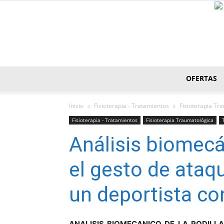
OFERTAS
Inicio
Fisioterapia - Tratamientos
Fisioterapia Tr
Fisioterapia - Tratamientos
Fisioterapia Traumatológica
Análisis biomecán
el gesto de ataqu
un deportista con
ANALISIS BIOMECANICO DE LA RODILLA