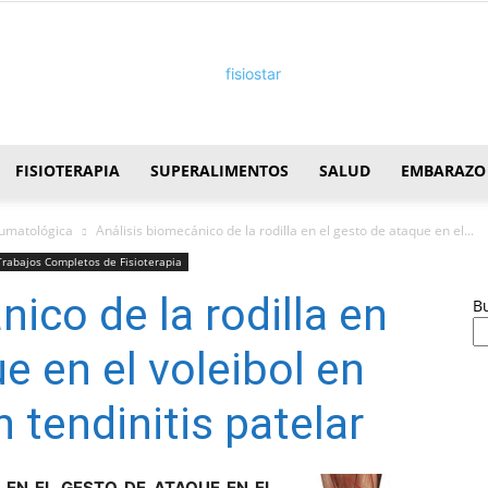
FISIOTERAPIA
SUPERALIMENTOS
SALUD
EMBARAZO
FisioStar
aumatológica
Análisis biomecánico de la rodilla en el gesto de ataque en el...
Trabajos Completos de Fisioterapia
ico de la rodilla en
B
e en el voleibol en
 tendinitis patelar
 EN EL GESTO DE ATAQUE EN EL