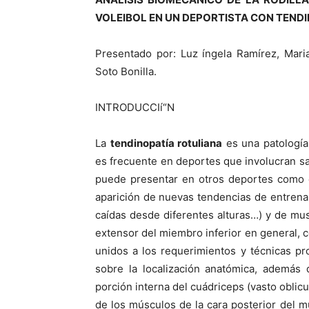
VOLEIBOL EN UN DEPORTISTA CON TENDI
Presentado por: Luz íngela Ramí­rez, Mari
Soto Bonilla.
INTRODUCCIí“N
La
tendinopatí­a rotuliana
es una patologí­a
es frecuente en deportes que involucran sa
puede presentar en otros deportes como el
aparición de nuevas tendencias de entrenam
caí­das desde diferentes alturas…) y de mu
extensor del miembro inferior en general, co
unidos a los requerimientos y técnicas pr
sobre la localización anatómica, además d
porción interna del cuádriceps (vasto oblicu
de los músculos de la cara posterior del m