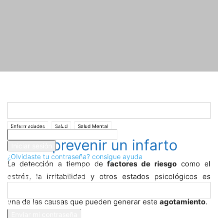
Registrarse
¡Bienvenido! Ingresa en tu cuenta
Inicio
Enfermedades
Enfermedades
Como prevenir un infarto
tu nombre de usuario
Enfermedades
Salud
Salud Mental
tu contraseña
Como prevenir un infarto
¿Olvidaste tu contraseña? consigue ayuda
La detección a tiempo de
factores de riesgo
como el
Recuperación de contraseña
estrés, la irritabilidad y otros estados psicológicos es
Recupera tu contraseña
fundamental para prevenir infartos. El estrés crónico es
una de las causas que pueden generar este
agotamiento
.
tu correo electrónico