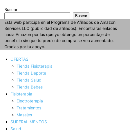
Buscar
Buscar
Esta web participa en el Programa de Afiliados de Amazon
Services LLC (publicidad de afiliados). Encontrarás enlaces
hacia Amazon por los que yo obtengo un porcentaje de
beneficio sin que tu precio de compra se vea aumentado.
Gracias por tu apoyo.
OFERTAS
Tienda Fisioterapia
Tienda Deporte
Tienda Salud
Tienda Bebes
Fisioterapia
Electroterapia
Tratamientos
Masajes
SUPERALIMENTOS
Salud