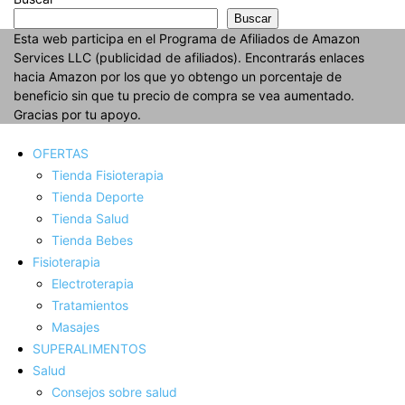
Buscar
Esta web participa en el Programa de Afiliados de Amazon
Services LLC (publicidad de afiliados). Encontrarás enlaces
hacia Amazon por los que yo obtengo un porcentaje de
beneficio sin que tu precio de compra se vea aumentado.
Gracias por tu apoyo.
OFERTAS
Tienda Fisioterapia
Tienda Deporte
Tienda Salud
Tienda Bebes
Fisioterapia
Electroterapia
Tratamientos
Masajes
SUPERALIMENTOS
Salud
Consejos sobre salud