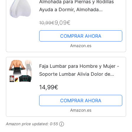
Almohada para Piernas y Rodillas
Ayuda a Dormir, Almohada
Ortopédica Rodillas y Articulaciones,
9,09€
10,99€
Cojín Ergonómico Dormir de Lado,
Alivia Dolor de Espalda,...
COMPRAR AHORA
Amazon.es
Faja Lumbar para Hombre y Mujer -
Soporte Lumbar Alivia Dolor de
Cintura y Espalda con Correas Doble
14,99€
Ajuste. Cinturón Lumbar Transpirable.
Faja Lumbar...
COMPRAR AHORA
Amazon.es
Amazon price updated:
0:55