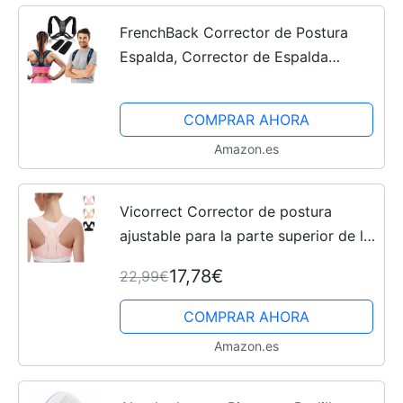
FrenchBack Corrector de Postura
Espalda, Corrector de Espalda
Ajustable y Transpirable, Corset
Espalda Recta para Hombres y
COMPRAR AHORA
Mujeres, Alivia Dolor de Espalda,...
Amazon.es
Vicorrect Corrector de postura
ajustable para la parte superior de la
espalda, apoya la clavícula y alivia el
17,78€
22,99€
dolor de cuello, hombros y espalda
alta, talla S/M
COMPRAR AHORA
Amazon.es