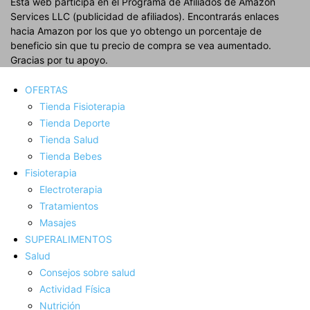
Esta web participa en el Programa de Afiliados de Amazon
Services LLC (publicidad de afiliados). Encontrarás enlaces
hacia Amazon por los que yo obtengo un porcentaje de
beneficio sin que tu precio de compra se vea aumentado.
Gracias por tu apoyo.
OFERTAS
Tienda Fisioterapia
Tienda Deporte
Tienda Salud
Tienda Bebes
Fisioterapia
Electroterapia
Tratamientos
Masajes
SUPERALIMENTOS
Salud
Consejos sobre salud
Actividad Fí­sica
Nutrición