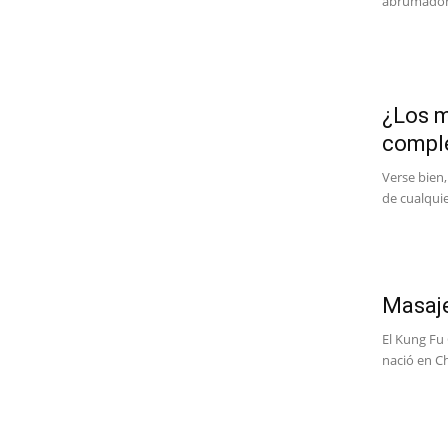
abrumadora
¿Los m
compl
Verse bien
de cualquie
Masaje
El Kung Fu 
nació en Ch