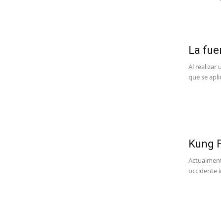
La fue
Al realizar
que se apli
Kung F
Actualmente
occidente i