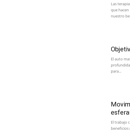
Las terapia
que hacen 
nuestro beb
Objeti
El auto mas
profundida
para...
Movimi
esfera
El trabajo 
beneficios 