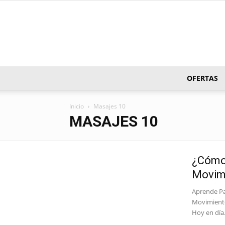
OFERTAS
Inicio
Masajes 10
MASAJES 10
¿Cómo
Movim
Aprende P
Movimiento
Hoy en día.