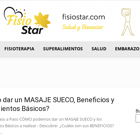
FISIOTERAPIA
SUPERALIMENTOS
SALUD
EMBARAZO
FisioStar
 dar un MASAJE SUECO, Beneficios y
ientos Básicos?
B
aso a Paso CÓMO podemos dar un MASAJE SUECO y los
s Básicos a realizar - Descubre: ¿Cuáles son sus BENEFICIOS?
..