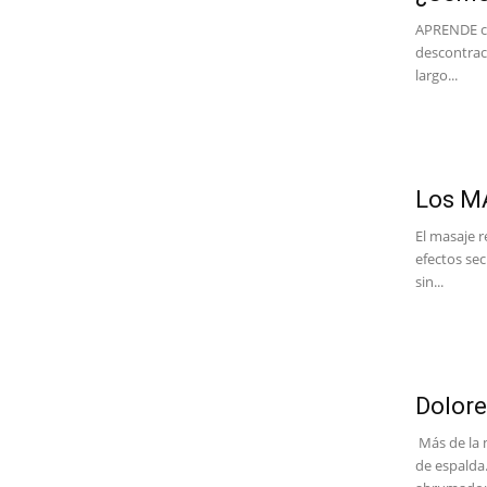
APRENDE có
descontract
largo...
Los MA
El masaje r
efectos se
sin...
Dolore
Más de la 
de espalda.