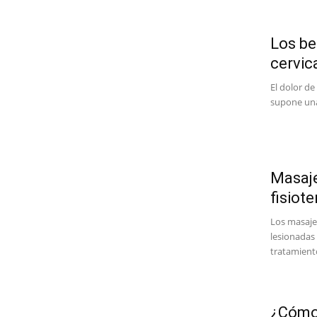
Los be
cervic
El dolor de
supone una 
Masaje
fisiote
Los masaje
lesionadas 
tratamiento
¿Cómo