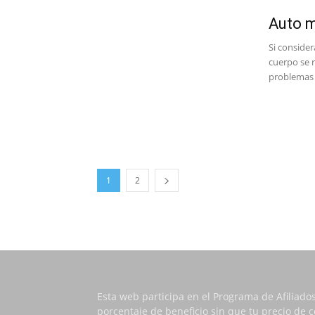
Auto m
Si conside
cuerpo se 
problemas e
1
2
Esta web participa en el Programa de Afiliado
porcentaje de beneficio sin que tu precio de