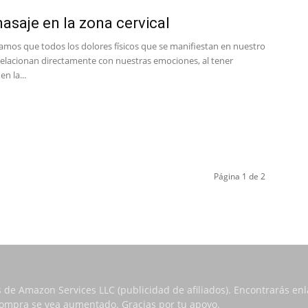
asaje en la zona cervical
ramos que todos los dolores físicos que se manifiestan en nuestro
relacionan directamente con nuestras emociones, al tener
n la...
Página 1 de 2
s de Amazon Services LLC (publicidad de afiliados). Encontrarás e
 compra se vea aumentado. Gracias por tu apoyo.