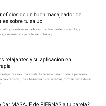
neficios de un buen masajeador de
ales sobre tu salud
 cuello y hombros es cada vez más frecuente hoy en día, y
grave amenaza para tu salud física y...
s relajantes y su aplicación en
rapia
s relajantes son una excelente técnica para brindar a personas
o con tensión, una alternativa física. Además, forman parte de un
...
 Dar MASAJE de PIERNAS a tu pareja?