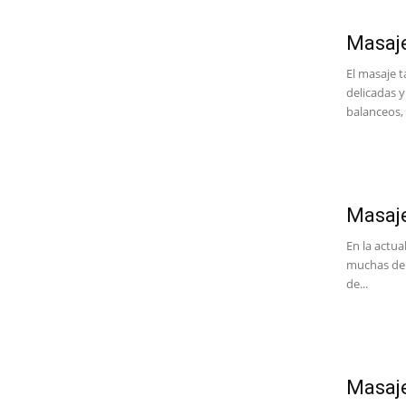
Masaje
El masaje 
delicadas 
balanceos, 
Masaje
En la actua
muchas de e
de...
Masaje