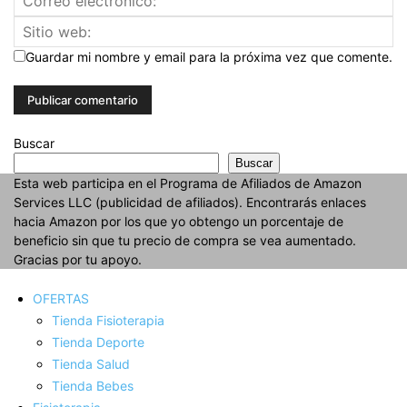
Guardar mi nombre y email para la próxima vez que comente.
Buscar
Buscar
Esta web participa en el Programa de Afiliados de Amazon
Services LLC (publicidad de afiliados). Encontrarás enlaces
hacia Amazon por los que yo obtengo un porcentaje de
beneficio sin que tu precio de compra se vea aumentado.
Gracias por tu apoyo.
OFERTAS
Tienda Fisioterapia
Tienda Deporte
Tienda Salud
Tienda Bebes