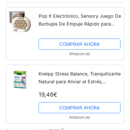
Pop It Electrónico, Sensory Juego De
Burbujas De Empuje Rápido para
Niños Adultos Juguete para El Estrés
Fidget Toys Kids Rompecabezas
COMPRAR AHORA
Regalos Cumpleaños...
Amazon.es
Kneipp Stress Balance, Tranquilizante
Natural para Aliviar el Estrés,
Tecnología Bicapa con Doble Acción:
19,46€
Reduce el Cansancio, la Fatiga y
Aumenta el...
COMPRAR AHORA
Amazon.es