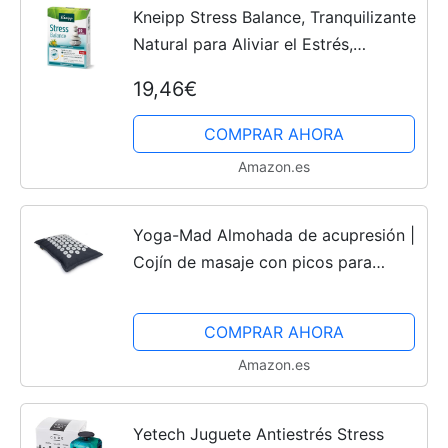
Kneipp Stress Balance, Tranquilizante
Natural para Aliviar el Estrés,
Tecnología Bicapa con Doble Acción:
19,46€
Reduce el Cansancio, la Fatiga y
Aumenta el...
COMPRAR AHORA
Amazon.es
Yoga-Mad Almohada de acupresión |
Cojín de masaje con picos para
relajación profunda y alivio del estrés
| Mejora del sueño y alivio del dolor
COMPRAR AHORA
de la tensión...
Amazon.es
Yetech Juguete Antiestrés Stress