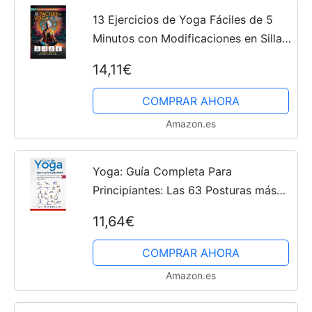
13 Ejercicios de Yoga Fáciles de 5
Minutos con Modificaciones en Silla
para Personas Mayores: Elimina el
14,11€
estrés y mejora la calidad del sueño,
la ... agudiza...
COMPRAR AHORA
Amazon.es
Yoga: Guía Completa Para
Principiantes: Las 63 Posturas más
Importantes para Perder Peso,
11,64€
Eliminar el Estrés y Hallar la Paz
Interior
COMPRAR AHORA
Amazon.es