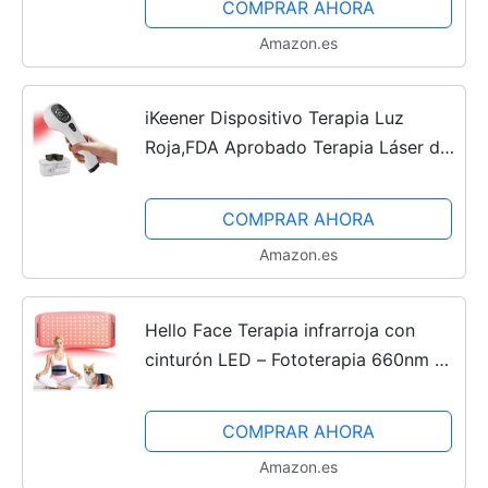
COMPRAR AHORA
Amazon.es
iKeener Dispositivo Terapia Luz
Roja,FDA Aprobado Terapia Láser de
Mano Alivio Del Dolor Equipo,Luz
Infrarroja Bajo Nivel para...
COMPRAR AHORA
Amazon.es
Hello Face Terapia infrarroja con
cinturón LED – Fototerapia 660nm &
850nm, 43×20cm, alivio muscular
para vientre, espalda y piernas,
COMPRAR AHORA
cómodo y fácil de usar...
Amazon.es