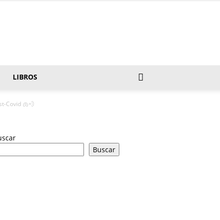
LIBROS
st-Covid 🫁💨
uscar
Buscar