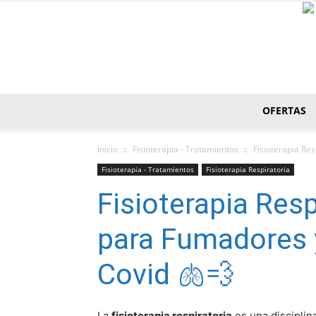
OFERTAS
Inicio
Fisioterapia - Tratamientos
Fisioterapia Res
Fisioterapia - Tratamientos
Fisioterapia Respiratoria
Fisioterapia Resp
para Fumadores 
Covid 🫁💨
La
fisioterapia respiratoria
es una disciplin