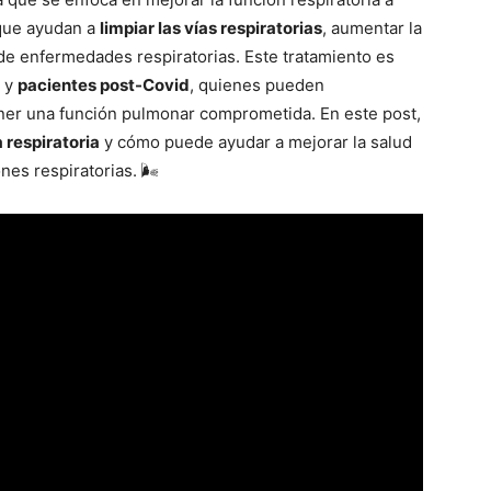
 que ayudan a
limpiar las vías respiratorias
, aumentar la
de enfermedades respiratorias. Este tratamiento es
y
pacientes post-Covid
, quienes pueden
tener una función pulmonar comprometida. En este post,
a respiratoria
y cómo puede ayudar a mejorar la salud
es respiratorias. 🌬️