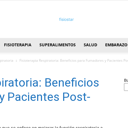
FISIOTERAPIA
SUPERALIMENTOS
SALUD
EMBARAZO
FisioStar
piratoria
Fisioterapia Respiratoria: Beneficios para Fumadores y Pacientes Po
iratoria: Beneficios
B
y Pacientes Post-
a que se enfoca en mejorar la función respiratoria a