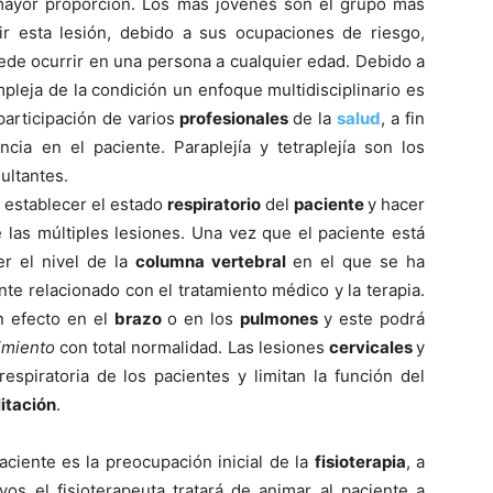
mayor proporción. Los más jóvenes son el grupo más
ir esta lesión, debido a sus ocupaciones de riesgo,
de ocurrir en una persona a cualquier edad. Debido a
mpleja de la condición un enfoque multidisciplinario es
 participación de varios
profesionales
de la
salud
, a fin
ia en el paciente. Paraplejí­a y tetraplejí­a son los
ultantes.
ra establecer el estado
respiratorio
del
paciente
y hacer
e las múltiples lesiones. Una vez que el paciente está
er el nivel de la
columna vertebral
en el que se ha
te relacionado con el tratamiento médico y la terapia.
n efecto en el
brazo
o en los
pulmones
y este podrá
imiento
con total normalidad. Las lesiones
cervicales
y
espiratoria de los pacientes y limitan la función del
litación
.
aciente es la preocupación inicial de la
fisioterapia
, a
os el fisioterapeuta tratará de animar al paciente a