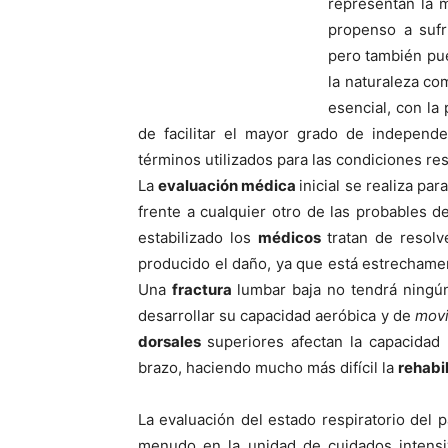
representan la 
propenso a sufr
pero también pue
la naturaleza co
esencial, con la
de facilitar el mayor grado de independenc
términos utilizados para las condiciones res
La
evaluación médica
inicial se realiza pa
frente a cualquier otro de las probables d
estabilizado los
médicos
tratan de resolv
producido el daño, ya que está estrechamen
Una
fractura
lumbar baja no tendrá ningú
desarrollar su capacidad aeróbica y de
mov
dorsales
superiores afectan la capacidad r
brazo, haciendo mucho más difí­cil la
rehabi
La evaluación del estado respiratorio del p
menudo en la unidad de cuidados intensiv