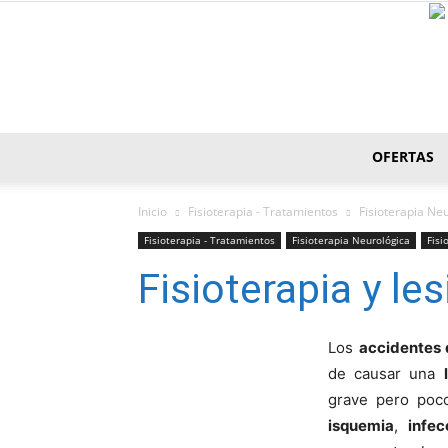
OFERTAS
Inicio
Fisioterapia - Tratamientos
Fisioterapia Ne
Fisioterapia - Tratamientos
Fisioterapia Neurológica
Fisi
Fisioterapia y le
Los
accidentes 
de causar una
grave pero poc
isquemia
,
infe