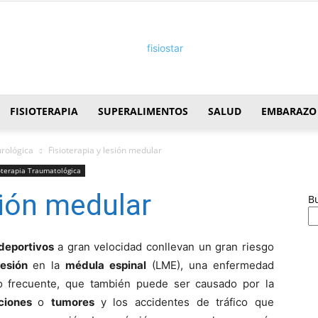
FISIOTERAPIA
SUPERALIMENTOS
SALUD
EMBARAZO
FisioStar
urológica
Fisioterapia y lesión medular
oterapia Traumatológica
sión medular
B
deportivos
a gran velocidad conllevan un gran riesgo
lesión
en la
médula espinal
(LME), una enfermedad
o frecuente, que también puede ser causado por la
cciones
o
tumores
y los accidentes de tráfico que