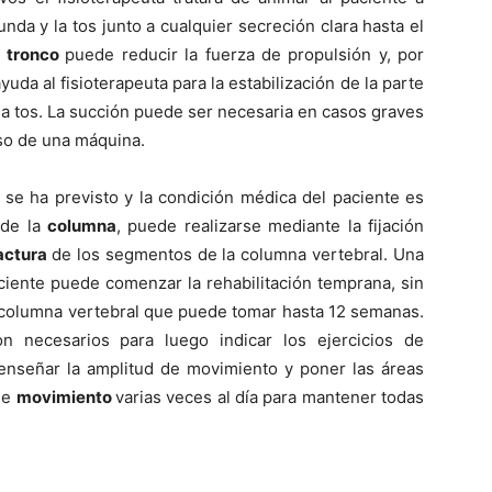
funda y la tos junto a cualquier secreción clara hasta el
l
tronco
puede reducir la fuerza de propulsión y, por
yuda al fisioterapeuta para la estabilización de la parte
 la tos. La succión puede ser necesaria en casos graves
so de una máquina.
se ha previsto y la condición médica del paciente es
a
de la
columna
, puede realizarse mediante la fijación
actura
de los segmentos de la columna vertebral. Una
ciente puede comenzar la rehabilitación temprana, sin
a columna vertebral que puede tomar hasta 12 semanas.
on necesarios para luego indicar los ejercicios de
, enseñar la amplitud de movimiento y poner las áreas
 de
movimiento
varias veces al dí­a para mantener todas