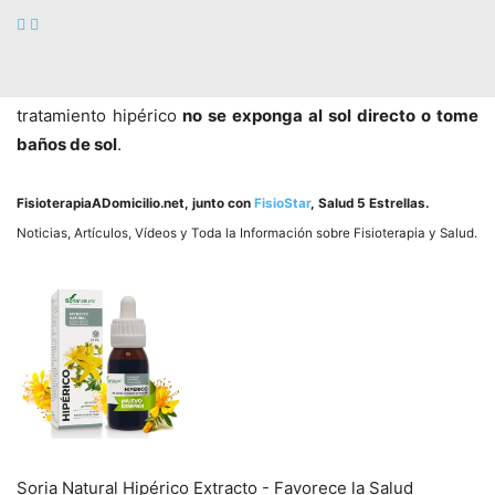
hipérico y es
la fotosensibilidad
; ya que bajo la acción del
sol, la piel y ciertas sustancias como el aceite que
mencionamos pueden causar
una reacción alérgica
, por lo
que se recomienda, que mientras dure la aplicación del
tratamiento hipérico
no se exponga al sol directo o tome
baños de sol
.
FisioterapiaADomicilio.net
, junto con
FisioStar
, Salud 5 Estrellas.
Noticias, Artí­culos, Ví­deos y Toda la Información sobre Fisioterapia y Salud.
Soria Natural Hipérico Extracto - Favorece la Salud