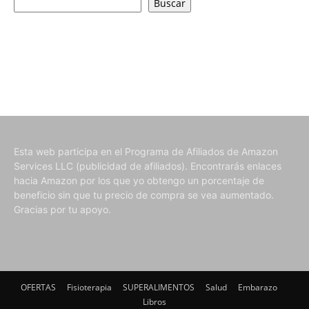
Buscar
Esta web participa en el Programa de Afiliados de Amazon
Services LLC (publicidad de afiliados). Encontrarás enlaces
hacia Amazon por los que yo obtengo un porcentaje de
beneficio sin que tu precio de compra se vea aumentado.
Gracias por tu apoyo.
OFERTAS
Fisioterapia
SUPERALIMENTOS
Salud
Embarazo
Libros