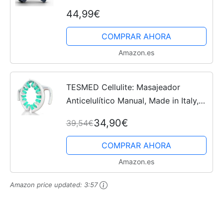
Masajeador Celulitis para Masaje de
44,99€
Cuerpo Completo, Masajeador de
Relajación Muscular con 5...
COMPRAR AHORA
Amazon.es
TESMED Cellulite: Masajeador
Anticelulítico Manual, Made in Italy,
Eficacia Clínicamente Probada,
34,90€
39,54€
Patentado, Rodillo Anticelulítico
Reductor para Masaje de...
COMPRAR AHORA
Amazon.es
Amazon price updated:
3:57