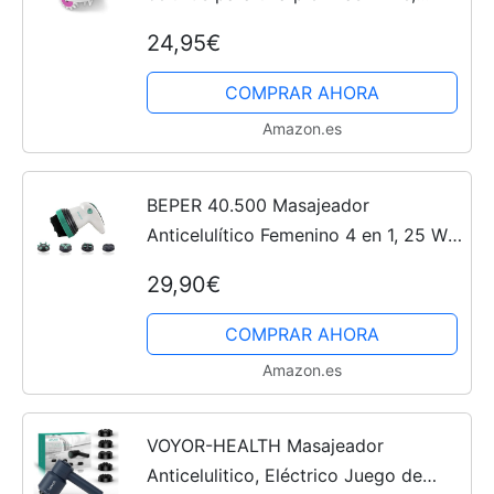
auto-masaje con 6 rodillos de masaje
24,95€
rotativos y 2 intensidades de masaje,
1a generación
COMPRAR AHORA
Amazon.es
BEPER 40.500 Masajeador
Anticelulítico Femenino 4 en 1, 25 W,
Masaje por Infrarrojos, Triple Acción
29,90€
Circular, Tonificante y Reafirmante,
Potencia Ajustable,...
COMPRAR AHORA
Amazon.es
VOYOR-HEALTH Masajeador
Anticelulitico, Eléctrico Juego de