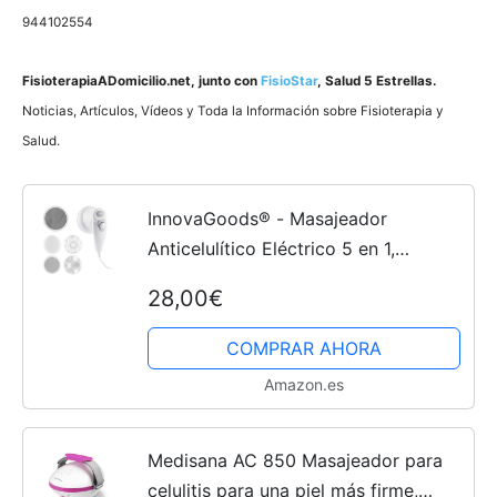
944102554
FisioterapiaADomicilio.net
, junto con
FisioStar
, Salud 5 Estrellas.
Noticias, Artí­culos, Ví­deos y Toda la Información sobre Fisioterapia y
Salud.
InnovaGoods® - Masajeador
Anticelulítico Eléctrico 5 en 1,
masajeador, Incluye 4 cabezales
28,00€
intercambiables ideal para relajar,
tonificar los músculos y...
COMPRAR AHORA
Amazon.es
Medisana AC 850 Masajeador para
celulitis para una piel más firme,