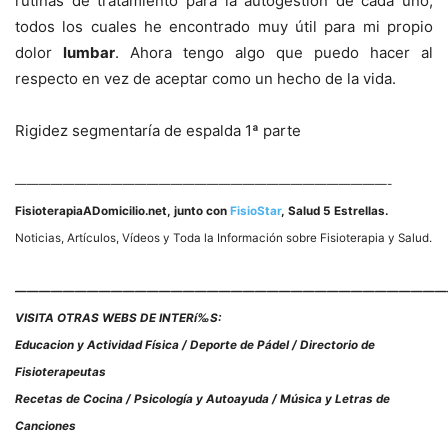
rutinas de tratamiento para la autogestión de cada uno,
todos los cuales he encontrado muy útil para mi propio
dolor
lumbar
. Ahora tengo algo que puedo hacer al
respecto en vez de aceptar como un hecho de la vida.
Rigidez segmentarí­a de espalda 1ª parte
———————————————————————————————-
FisioterapiaADomicilio.net
, junto con
FisioStar
, Salud 5 Estrellas.
Noticias, Artí­culos, Ví­deos y Toda la Información sobre Fisioterapia y Salud.
————————————————————————————————————
VISITA OTRAS WEBS DE INTERí‰S:
Educacion y Actividad Fí­sica / Deporte de Pádel / Directorio de
Fisioterapeutas
Recetas de Cocina / Psicologí­a y Autoayuda / Música y Letras de
Canciones