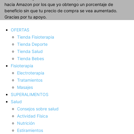
hacia Amazon por los que yo obtengo un porcentaje de
beneficio sin que tu precio de compra se vea aumentado.
Gracias por tu apoyo.
OFERTAS
Tienda Fisioterapia
Tienda Deporte
Tienda Salud
Tienda Bebes
Fisioterapia
Electroterapia
Tratamientos
Masajes
SUPERALIMENTOS
Salud
Consejos sobre salud
Actividad Fí­sica
Nutrición
Estiramientos