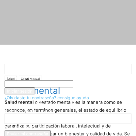
Registrarse
¡Bienvenido! Ingresa en tu cuenta
Inicio
Salud
Salud Mental
Salud mental
tu nombre de usuario
Salud
Salud Mental
tu contraseña
Salud mental
¿Olvidaste tu contraseña? consigue ayuda
Salud mental
o «estado mental» es la manera como se
Recuperación de contraseña
reconoce, en términos generales, el estado de equilibrio
Recupera tu contraseña
entre una persona y su
entorno socio-cultural
lo que
garantiza su participación laboral, intelectual y de
tu correo electrónico
relaciones para alcanzar un bienestar y calidad de vida. Se