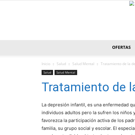
OFERTAS
Inicio
Salud
Salud Mental
Tratamiento de la de
Salud
Salud Mental
Tratamiento de la
La depresión infantil, es una enfermedad que 
individuos adultos pero la sufren los niños 
favorezca la participación activa de los pa
familia, su grupo social y escolar. El especi