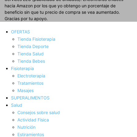
hacia Amazon por los que yo obtengo un porcentaje de
beneficio sin que tu precio de compra se vea aumentado.
Gracias por tu apoyo.
OFERTAS
Tienda Fisioterapia
Tienda Deporte
Tienda Salud
Tienda Bebes
Fisioterapia
Electroterapia
Tratamientos
Masajes
SUPERALIMENTOS
Salud
Consejos sobre salud
Actividad Fí­sica
Nutrición
Estiramientos