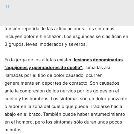
Los esguinces de cuello
a menudo son causados ​​por
caídas o torceduras súbitas que sobrecargan o provocan
tensión repetida de las articulaciones. Los síntomas
incluyen dolor e hinchazón. Los esguinces se clasifican en
3 grupos, leves, moderados y severos.
En la jerga de los atletas existen
lesiones denominadas
“aguijones y quemadores de cuello”
, llamadas así
llamadas por el tipo de dolor causado, ocurren
generalmente en deportes de contacto. Son causados
ante la compresión de los nervios por los golpes en el
cuello y los hombros. Los síntomas son un dolor punzante
o ardor en la zona del cuello que puede irradiarse hacia
abajo en el brazo. También puede haber entumecimiento
en el hombro, pero los síntomas sólo duran unos pocos
minutos.