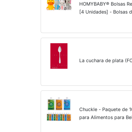
HOMYBABY® Bolsas Reu
[4 Unidades] - Bolsas d
alimentacion complemen
Bebe Comida de...
La cuchara de plata 
Chuckle - Paquete de 10
para Alimentos para Be
170ml (5,5oz) - Sin BP