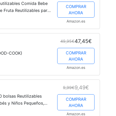
tilizables Comida Bebe
COMPRAR
e Fruta Reutilizables para
AHORA
taria Bebe - Recipiente
Amazon.es
47,45€
49,95€
COMPRAR
(FOOD-COOK)
AHORA
Amazon.es
9,49€
9,99€
 bolsas Reutilizables
COMPRAR
bés y Niños Pequeños,
AHORA
A, a Prueba de Fugas para
Amazon.es