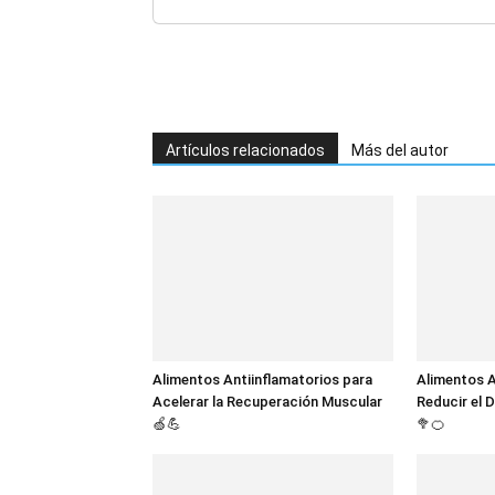
Purés, Yogures, Batido
Artículos relacionados
Más del autor
Alimentos Antiinflamatorios para
Alimentos A
Acelerar la Recuperación Muscular
Reducir el D
🍏💪
🥦🍊