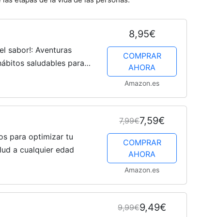
8,95€
el sabor!: Aventuras
COMPRAR
 hábitos saludables para
AHORA
dades de 4 a 8 años.
Amazon.es
7,59€
7,99€
os para optimizar tu
COMPRAR
lud a cualquier edad
AHORA
Amazon.es
9,49€
9,99€