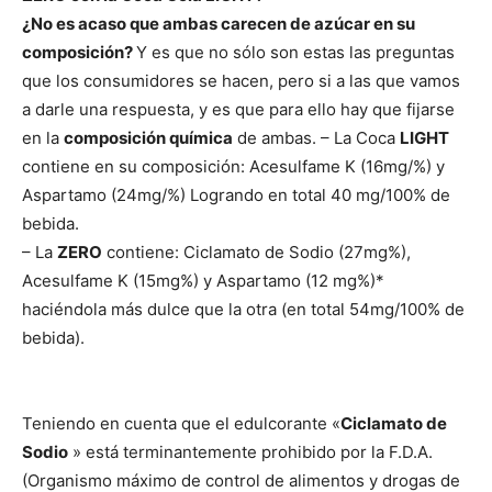
¿No es acaso que ambas carecen de azúcar en su
composición?
Y es que no sólo son estas las preguntas
que los consumidores se hacen, pero si a las que vamos
a darle una respuesta, y es que para ello hay que fijarse
en la
composición quí­mica
de ambas.
–
La Coca
LIGHT
contiene en su composición:
Acesulfame K (16mg/%) y
Aspartamo (24mg/%) Logrando en total 40
mg/100% de
bebida.
– La
ZERO
contiene: Ciclamato de Sodio (27mg%),
Acesulfame
K (15mg%) y Aspartamo (12 mg%)*
haciéndola más dulce que la otra (en
total 54mg/100% de
bebida).
Teniendo en cuenta que el edulcorante «
Ciclamato de
Sodio
» está
terminantemente prohibido por la F.D.A.
(Organismo máximo de control
de alimentos y drogas de