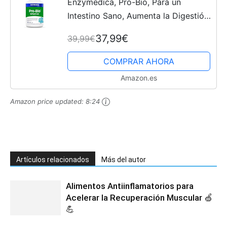
Enzymedica, Pro-Bio, Para un
Intestino Sano, Aumenta la Digestión
y la Regularidad, Reduce la
37,99€
39,99€
Hinchazón y los Gases, Con más de
10 Mil Millones de UFC, Sin...
COMPRAR AHORA
Amazon.es
Amazon price updated:
8:24
Artículos relacionados
Más del autor
Alimentos Antiinflamatorios para
Acelerar la Recuperación Muscular 🍏
💪