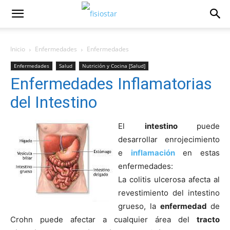
Inicio
Enfermedades
Enfermedades
Enfermedades
Salud
Nutrición y Cocina [Salud]
Enfermedades Inflamatorias
del Intestino
El
intestino
puede
desarrollar enrojecimiento
e
inflamación
en estas
enfermedades:
La colitis ulcerosa afecta al
revestimiento del intestino
grueso, la
enfermedad
de
Crohn puede afectar a cualquier área del
tracto