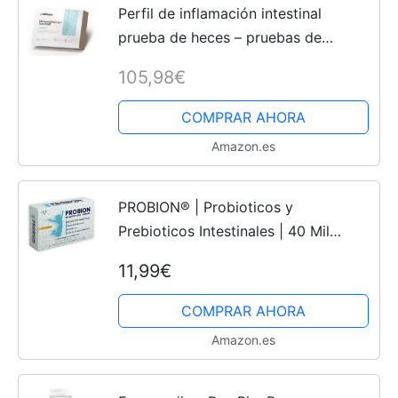
Perfil de inflamación intestinal
prueba de heces – pruebas de
inflamación intestinal – en el intestino
105,98€
gástrico, diarrea y leaky bien –
prueba de inflamación...
COMPRAR AHORA
Amazon.es
PROBION® | Probioticos y
Prebioticos Intestinales | 40 Mil
Millones UFC | Enzimas Digestivas +
11,99€
Vitaminas + Bambú y Manzanilla
contra los gases intestinales |...
COMPRAR AHORA
Amazon.es