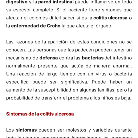
digestivo
y la
pared intestinal
puede inflamarse en todo
su espesor completo. Si el paciente tiene sí­ntomas que
afectan el colon es difí­cil saber si es la
colitis ulcerosa
o
la
enfermedad de Crohn
la que afecta el órgano.
Las razones de la aparición de estas condiciones no se
conocen. Las personas que las padecen pueden tener un
mecanismo de
defensa
contra las
bacterias
del intestino
normalmente presente que actúa de manera anormal.
Una reacción de largo tiempo con un virus o bacteria
especí­fica puede ser significativa. Puede haber un
aumento de la susceptibilidad en algunas familias, pero la
probabilidad de transferir el problema a los niños es baja.
Sí­ntomas de la colitis ulcerosa
Los
sí­ntomas
pueden ser molestos y variables durante
toda la vida de una persona. Normalmente las personas