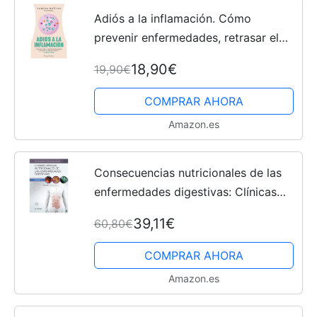
Adiós a la inflamación. Cómo
prevenir enfermedades, retrasar el
envejecimiento y perder peso
18,90€
19,90€
(HarperCollins) Español
COMPRAR AHORA
Amazon.es
Consecuencias nutricionales de las
enfermedades digestivas: Clínicas
Iberoamericanas de
39,11€
60,80€
Gastroenterología y Hepatología
vol.11
COMPRAR AHORA
Amazon.es