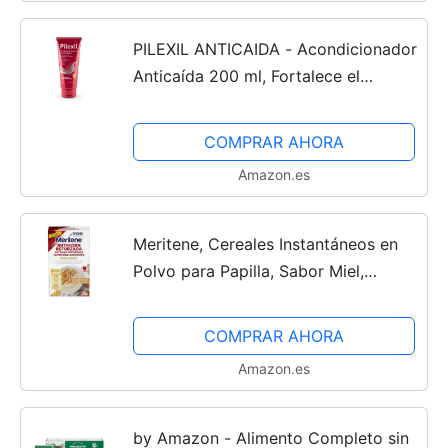
PILEXIL ANTICAIDA - Acondicionador
Anticaída 200 ml, Fortalece el
Cabello, Desenreda, Evita la Rotura al
Peinado, para Hombres y Mujeres,
COMPRAR AHORA
Uso frecuente
Amazon.es
Meritene, Cereales Instantáneos en
Polvo para Papilla, Sabor Miel,
Nutrición Reforzada para la
Alimentacion de Adultos con Disfagia
COMPRAR AHORA
y Dificultades para...
Amazon.es
by Amazon - Alimento Completo sin