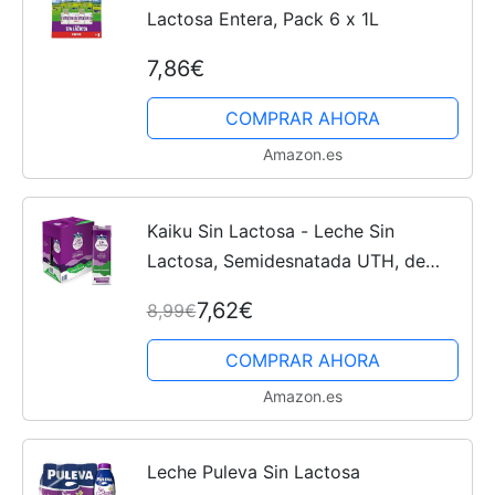
Lactosa Entera, Pack 6 x 1L
7,86€
COMPRAR AHORA
Amazon.es
Kaiku Sin Lactosa - Leche Sin
Lactosa, Semidesnatada UTH, de
Producción Sostenible, con Vitaminas
7,62€
8,99€
A, D y E, con Ácido Fólico - Pack 6 x
1 L
COMPRAR AHORA
Amazon.es
Leche Puleva Sin Lactosa