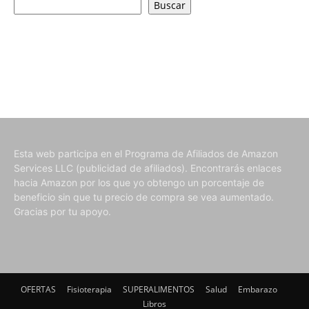
Buscar
Esta web participa en el Programa de Afiliados de Amazon
Services LLC (publicidad de afiliados). Encontrarás enlaces
hacia Amazon por los que yo obtengo un porcentaje de
beneficio sin que tu precio de compra se vea aumentado.
Gracias por tu apoyo.
OFERTAS
Fisioterapia
SUPERALIMENTOS
Salud
Embarazo
Libros