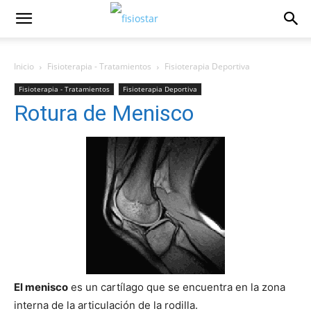
Inicio
Fisioterapia - Tratamientos
Fisioterapia Deportiva
Fisioterapia - Tratamientos
Fisioterapia Deportiva
Rotura de Menisco
Fisioterapia Traumatológica
El menisco
es un cartí­lago que se encuentra en la zona
interna de la articulación de la rodilla.