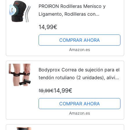
PROIRON Rodilleras Menisco y
Ligamento, Rodilleras con
Estabilizadores Laterales y
14,99€
Almohadillas de Gel de Rótula, para
Artritis, Correr, Deporte, Crossfit,...
COMPRAR AHORA
Amazon.es
Bodyprox Correa de sujeción para el
tendón rotuliano (2 unidades), alivio
del dolor de tendinitis, para
14,99€
19,99€
senderismo, fútbol, baloncesto,
correr, saltar,...
COMPRAR AHORA
Amazon.es