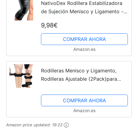
NativoDex Rodillera Estabilizadora
de Sujeción Menisco y Ligamento -
Rodillera Antideslizante de
9,98€
Compresión para Hombre y Mujer
para Tendinitis, Ligamentos,...
COMPRAR AHORA
Amazon.es
Rodilleras Menisco y Ligamento,
Rodilleras Ajustable (2Pack)para
Estabilizador de Articulación,
Rodillera Deportiva Rotuliana
COMPRAR AHORA
Compresión para Hombre y Mujer,...
Amazon.es
Amazon price updated:
19:22